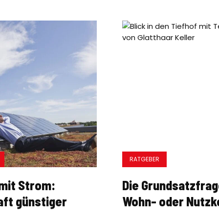
Haustypen
Homestory
Ratgeber
RATGEBER
Wohntrends
mit Strom:
Die Grundsatzfrag
Outdoor
ft günstiger
Wohn- oder Nutzk