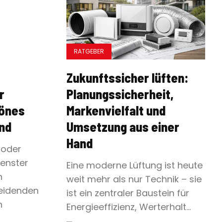
RATGEBER
Zukunftssicher lüften:
r
Planungssicherheit,
önes
Markenvielfalt und
nd
Umsetzung aus einer
Hand
 oder
Fenster
Eine moderne Lüftung ist heute
n
weit mehr als nur Technik – sie
eidenden
ist ein zentraler Baustein für
n
Energieeffizienz, Werterhalt...