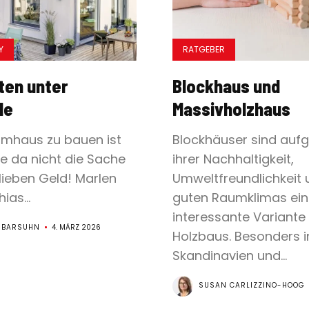
Y
RATGEBER
ten unter
Blockhaus und
le
Massivholzhaus
umhaus zu bauen ist
Blockhäuser sind auf
re da nicht die Sache
ihrer Nachhaltigkeit,
lieben Geld! Marlen
Umweltfreundlichkeit 
ias...
guten Raumklimas ein
interessante Variante
 BARSUHN
4. MÄRZ 2026
Holzbaus. Besonders i
Skandinavien und...
SUSAN CARLIZZINO-HOOG