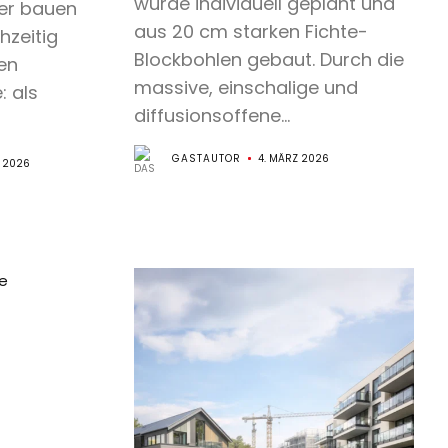
wurde individuell geplant und
ler bauen
aus 20 cm starken Fichte-
hzeitig
Blockbohlen gebaut. Durch die
en
massive, einschalige und
: als
diffusionsoffene...
GASTAUTOR
4. MÄRZ 2026
 2026