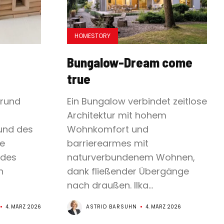
HOMESTORY
Bungalow-Dream come
true
grund
Ein Bungalow verbindet zeitlose
Architektur mit hohem
und des
Wohnkomfort und
e
barrierearmes mit
 des
naturverbundenem Wohnen,
n
dank fließender Übergänge
nach draußen. Ilka...
4. MÄRZ 2026
ASTRID BARSUHN
4. MÄRZ 2026