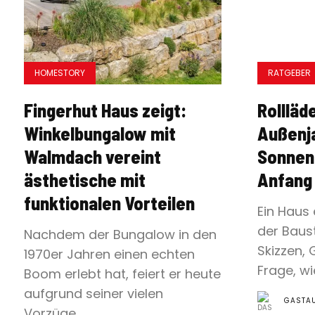
HOMESTORY
RATGEBER
Fingerhut Haus zeigt:
Rollläd
Winkelbungalow mit
Außenj
Walmdach vereint
Sonnen
ästhetische mit
Anfang
funktionalen Vorteilen
Ein Haus 
der Baust
Nachdem der Bungalow in den
Skizzen, 
1970er Jahren einen echten
Frage, wi
Boom erlebt hat, feiert er heute
aufgrund seiner vielen
GASTA
Vorzüge...