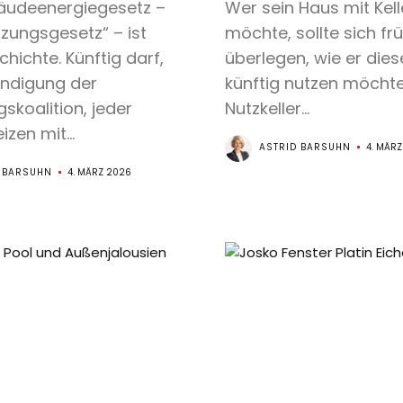
udeenergiegesetz –
Wer sein Haus mit Kel
zungsgesetz“ – ist
möchte, sollte sich frü
hichte. Künftig darf,
überlegen, wie er dies
ündigung der
künftig nutzen möchte
skoalition, jeder
Nutzkeller...
izen mit...
ASTRID BARSUHN
4. MÄRZ
 BARSUHN
4. MÄRZ 2026