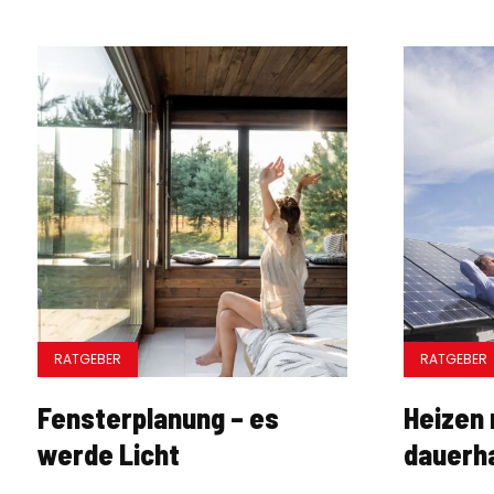
RATGEBER
RATGEBER
Fensterplanung – es
Heizen 
werde Licht
dauerha