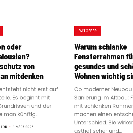
RATGEBER
en oder
Warum schlanke
alousien?
Fensterrahmen fü
schutz von
gesundes und sch
 an mitdenken
Wohnen wichtig si
entsteht nicht erst auf
Ob moderner Neubau
elle. Es beginnt mit
Sanierung im Altbau: 
Grundrissen und der
mit schlanken Rahme
e man künftig...
machen einen entsch
Unterschied. Sie wirke
UTOR
4. MÄRZ 2026
ästhetischer und...