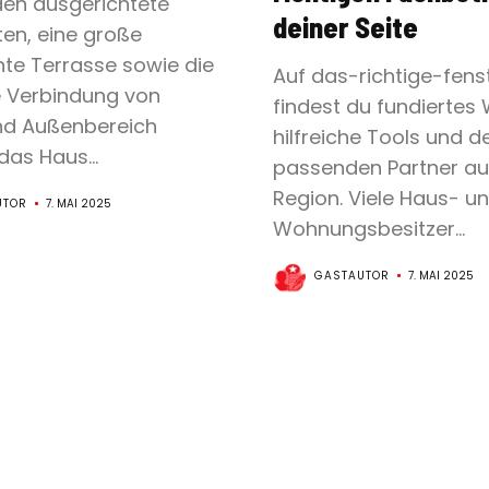
en ausgerichtete
deiner Seite
ten, eine große
te Terrasse sowie die
Auf das-richtige-fens
e Verbindung von
findest du fundiertes 
nd Außenbereich
hilfreiche Tools und d
as Haus...
passenden Partner au
Region. Viele Haus- u
UTOR
7. MAI 2025
Wohnungsbesitzer...
GASTAUTOR
7. MAI 2025