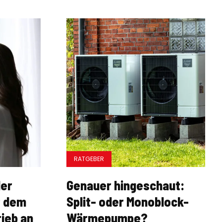
RATGEBER
der
Genauer hingeschaut:
t dem
Split- oder Monoblock-
rieb an
Wärmepumpe?