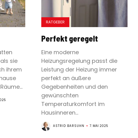
RATGEBER
Perfekt geregelt
atten
Eine moderne
als sie
Heizungsregelung passt die
ch ihrem
Leistung der Heizung immer
uhause
perfekt an äußere
Räume...
Gegebenheiten und den
gewünschten
2025
Temperaturkomfort im
Hausinneren...
ASTRID BARSUHN
7. MAI 2025