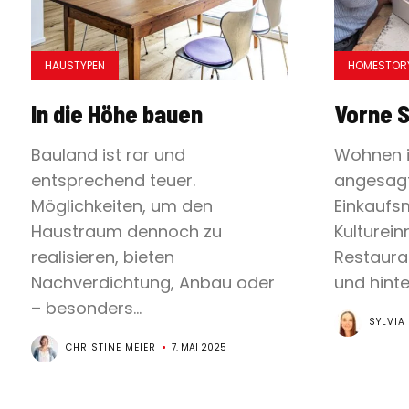
HAUSTYPEN
HOMESTOR
In die Höhe bauen
Vorne S
Bauland ist rar und
Wohnen in
entsprechend teuer.
angesagt
Möglichkeiten, um den
Einkaufs
Haustraum dennoch zu
Kulturei
realisieren, bieten
Restauran
Nachverdichtung, Anbau oder
und hinten
– besonders...
SYLVIA
CHRISTINE MEIER
7. MAI 2025