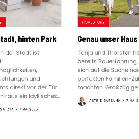
Y
HOMESTORY
tadt, hinten Park
Genau unser Haus
 der Stadt ist
Tanja und Thorsten h
:
bereits Bauerfahrung, 
möglichkeiten,
sich auf die Suche na
nrichtungen und
perfekten Familien-Z
ts direkt vor der Tür
machten. Großzügige 
 raus ein idyllisches...
ASTRID BARSUHN
7. MAI 
 GATZKA
7. MAI 2025