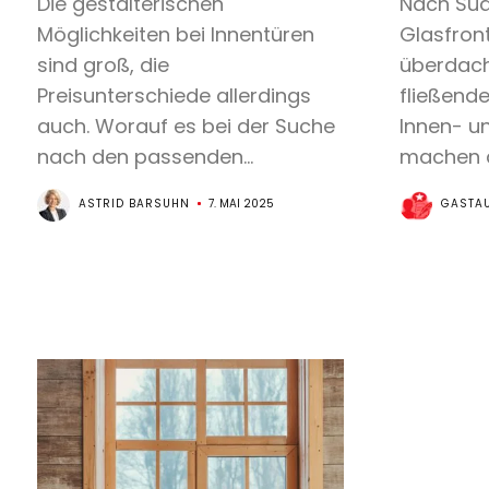
Die gestalterischen
Nach Süd
Möglichkeiten bei Innentüren
Glasfron
sind groß, die
überdach
Preisunterschiede allerdings
fließend
auch. Worauf es bei der Suche
Innen- u
nach den passenden...
machen d
ASTRID BARSUHN
7. MAI 2025
GASTA