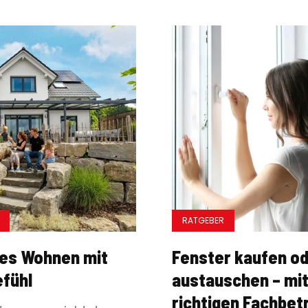
Haustypen
Homestory
Ratgeber
Wohntrends
RATGEBER
Outdoor
es Wohnen mit
Fenster kaufen o
fühl
austauschen – mi
richtigen Fachbet