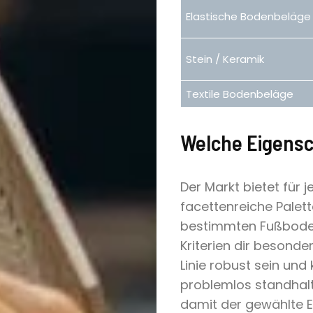
Elastische Bodenbeläge
Stein / Keramik
Textile Bodenbeläge
Haustypen
Welche Eigensc
Homestory
Ratgeber
Der Markt bietet für
facettenreiche Palett
Wohntrends
bestimmten Fußboden 
Kriterien dir besonde
Outdoor
Linie robust sein un
problemlos standhalte
damit der gewählte Ei