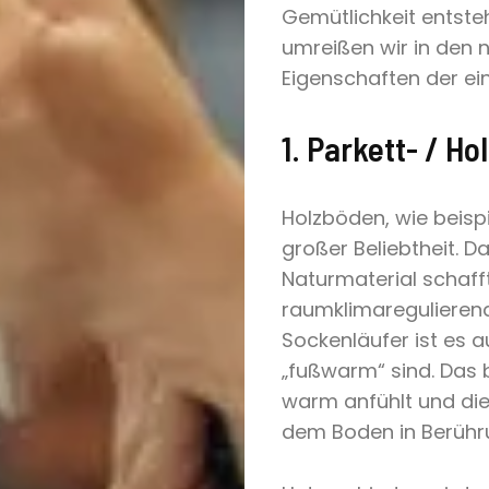
Gemütlichkeit entsteh
umreißen wir in den 
Eigenschaften der ei
1. Parkett- / H
Holzböden, wie beispi
großer Beliebtheit. D
Naturmaterial schafft
raumklimaregulierend
Sockenläufer ist es 
„fußwarm“ sind. Das b
warm anfühlt und die 
dem Boden in Berüh