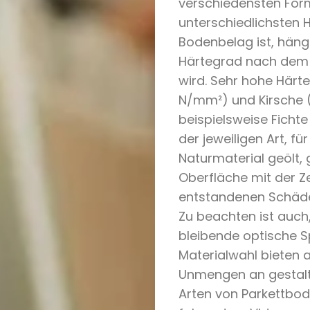
verschiedensten For
unterschiedlichsten H
Bodenbelag ist, hängt
Härtegrad nach dem 
wird. Sehr hohe Härte
N/mm²) und Kirsche 
beispielsweise Fichte
der jeweiligen Art, f
Naturmaterial geölt, 
Oberfläche mit der Ze
entstandenen Schäden
Zu beachten ist auch
bleibende optische S
Materialwahl bieten 
Unmengen an gestalter
Arten von Parkettbod