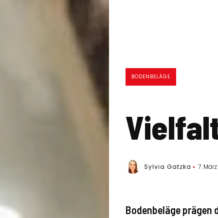
BODENBELÄGE
Vielfa
Sylvia Gatzka
7. Mär
Bodenbeläge prägen d