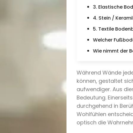
3. Elastische B
4. Stein / Kerami
5. Textile Boden
Welcher Fußbode
Wie nimmt der B
Während Wände jeder
können, gestaltet si
aufwendiger. Aus die
Bedeutung. Einerseits 
durchgehend in Berüh
Wohlfühlen entscheid
optisch die Wahrne