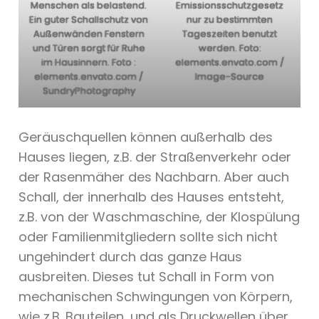
Menschen als belastend.
Emissionsschutzgesetz
Ein guter Schallschutz von
nur zu bestimmten
Außenwänden Fenstern
Tageszeiten benutzt
und Türen sorgt für Ruhe
werden. Foto:
im Hausinnern. Foto :
elements.envato.com /
elements.envato.com /
Image-Source
SundryPhotography
Geräuschquellen können außerhalb des
Hauses liegen, z.B. der Straßenverkehr oder
der Rasenmäher des Nachbarn. Aber auch
Schall, der innerhalb des Hauses entsteht,
z.B. von der Waschmaschine, der Klospülung
oder Familienmitgliedern sollte sich nicht
ungehindert durch das ganze Haus
ausbreiten. Dieses tut Schall in Form von
mechanischen Schwingungen von Körpern,
wie z.B. Bauteilen, und als Druckwellen über