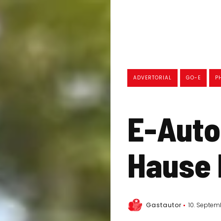
ADVERTORIAL
GO-E
P
E-Auto
Hause 
Gastautor
10. Septem