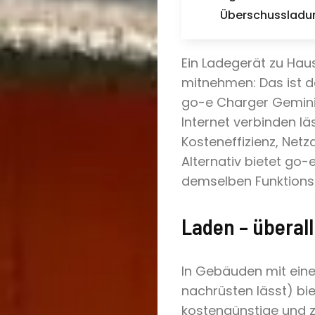
Überschussladu
Ein Ladegerät zu Hau
mitnehmen: Das ist d
go-e Charger Gemini 
Internet verbinden l
Kosteneffizienz, Netz
Alternativ bietet go-
demselben Funktion
Laden – überall
In Gebäuden mit eine
nachrüsten lässt) bi
kostengünstige und z