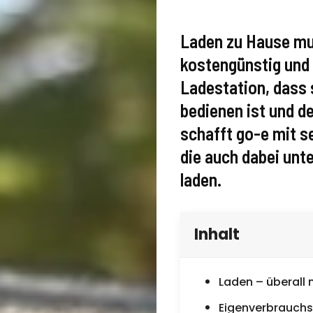
Laden zu Hause mus
kostengünstig und e
Ladestation, dass s
bedienen ist und de
schafft go-e mit se
die auch dabei unt
laden.
Inhalt
Laden – überall 
Eigenverbrauchs