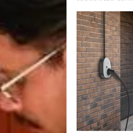
Haustypen
Homestory
Ratgeber
Wohntrends
Outdoor