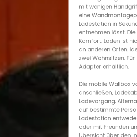
mit wenigen Handgrif
eine Wandmontagepla
Ladestation in Sekun
entnehmen lässt. Die 
Komfort. Laden ist n
an anderen Orten. Ide
zwei Wohnsitzen. Fü
Adapter erhältlich.
Die mobile Wallbox v
anschließen, Ladekab
Ladevorgang. Alterna
auf bestimmte Persone
Ladestation entweder 
oder mit Freunden un
Übersicht über den i