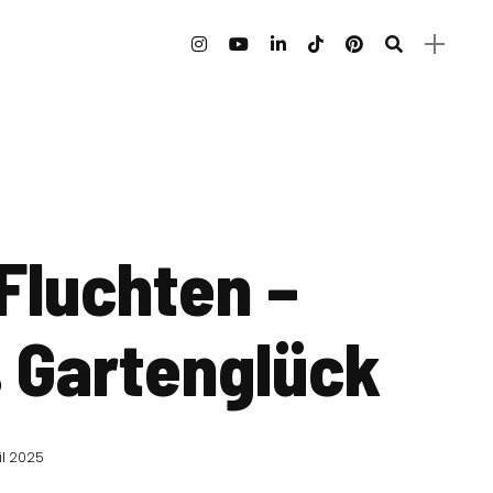
Fluchten –
 Gartenglück
il 2025