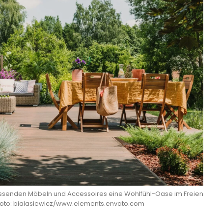
assenden Möbeln und Accessoires eine Wohlfühl-Oase im Freien
Foto: bialasiewicz/www.elements.envato.com