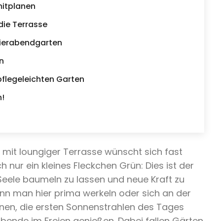
itplanen
die Terrasse
eierabendgarten
en
flegeleichten Garten
n!
 mit loungiger Terrasse wünscht sich fast
h nur ein kleines Fleckchen Grün: Dies ist der
 Seele baumeln zu lassen und neue Kraft zu
n man hier prima werkeln oder sich an der
nnen, die ersten Sonnenstrahlen des Tages
ende im Freien genießen. Dabei fallen Gärten