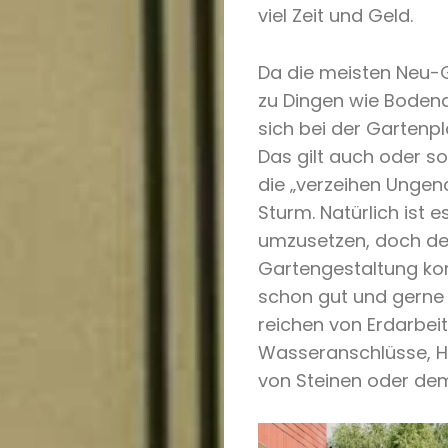
viel Zeit und Geld.
Da die meisten Neu-G
zu Dingen wie Bodenqu
sich bei der Gartenp
Das gilt auch oder s
Haustypen
die „verzeihen Ungen
Sturm. Natürlich ist 
Homestory
umzusetzen, doch de
Ratgeber
Gartengestaltung kom
schon gut und gerne 
Wohntrends
reichen von Erdarbeit
Wasseranschlüsse, Ho
Outdoor
von Steinen oder de